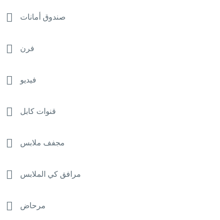
صندوق أمانات
فرن
فيديو
قنوات كابل
مجفف ملابس
مرافق كي الملابس
مرحاض